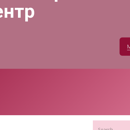
ентр
Search