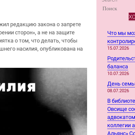
Х
ил редакцию закона о запрете
ении сторон», а не на защите
Что мы м
тка о том, что делать, чтобы
контролиро
шнего насилия, опубликована на
15.07.2026
Родительст
баланса
10.07.2026
День семьи
08.07.2026
В библиот
Овсище со
адвокатом
коллегии 
Альянс» С