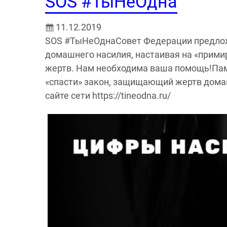
SOS #ТыНеОдна
11.12.2019
SOS #ТыНеОднаСовет Федерации предлож
домашнего насилия, настаивая на «примир
жертв. Нам необходима ваша помощь!Памя
«спасти» закон, защищающий жертв дома
сайте сети https://tineodna.ru/