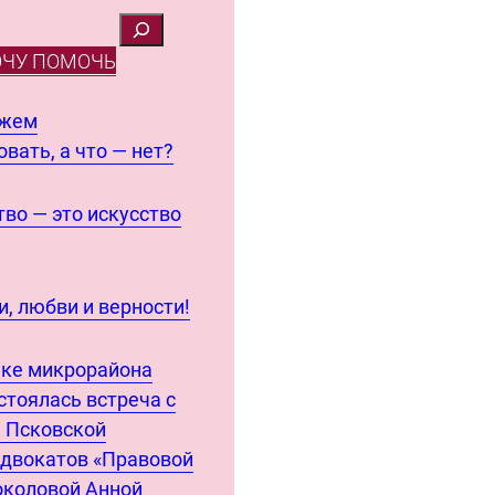
ОЧУ ПОМОЧЬ
ожем
вать, а что — нет?
во — это искусство
, любви и верности!
еке микрорайона
стоялась встреча с
 Псковской
адвокатов «Правовой
околовой Анной