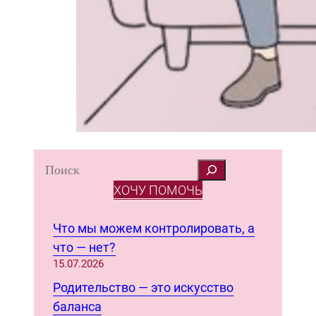
S
e
ХОЧУ ПОМОЧЬ
a
r
Что мы можем контролировать, а
c
что — нет?
h
15.07.2026
Родительство — это искусство
баланса