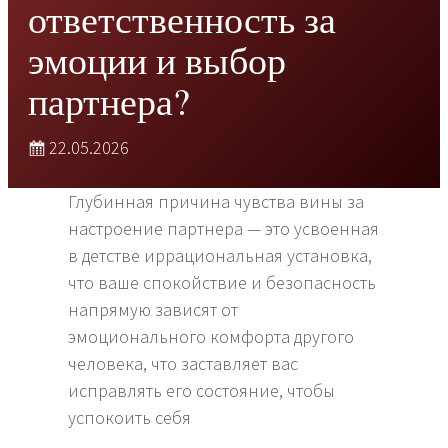
ответственность за
эмоции и выбор
партнера?
22.05.2026
Глубинная причина чувства вины за
настроение партнера — это усвоенная
в детстве иррациональная установка,
что ваше спокойствие и безопасность
напрямую зависят от
эмоционального комфорта другого
человека, что заставляет вас
исправлять его состояние, чтобы
успокоить себя