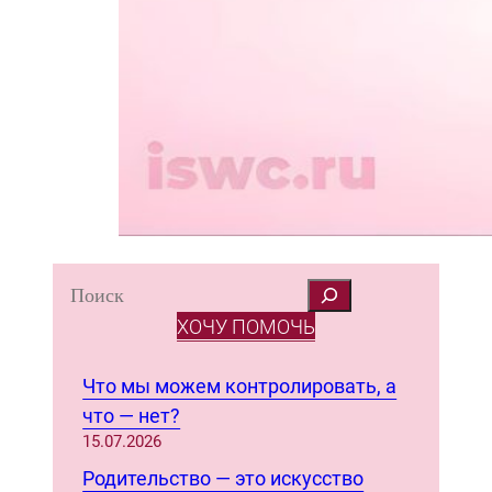
S
e
ХОЧУ ПОМОЧЬ
a
r
Что мы можем контролировать, а
c
что — нет?
h
15.07.2026
Родительство — это искусство