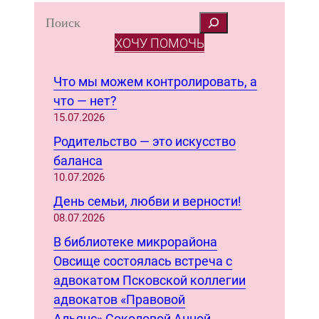
S
e
ХОЧУ ПОМОЧЬ
a
r
Что мы можем контролировать, а
c
что — нет?
h
15.07.2026
Родительство — это искусство
баланса
10.07.2026
День семьи, любви и верности!
08.07.2026
В библиотеке микрорайона
Овсище состоялась встреча с
адвокатом Псковской коллегии
адвокатов «Правовой
Альянс» Соколовой Анной