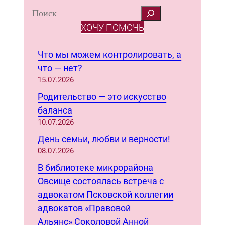
S
e
ХОЧУ ПОМОЧЬ
a
r
Что мы можем контролировать, а
c
что — нет?
h
15.07.2026
Родительство — это искусство
баланса
10.07.2026
День семьи, любви и верности!
08.07.2026
В библиотеке микрорайона
Овсище состоялась встреча с
адвокатом Псковской коллегии
адвокатов «Правовой
Альянс» Соколовой Анной