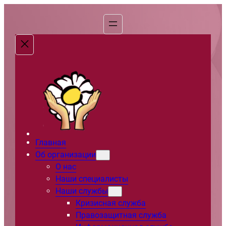
Перейти
к
содержимому
Главная
Об организации
О нас
Наши специалисты
Наши службы
Кризисная служба
Правозащитная служба