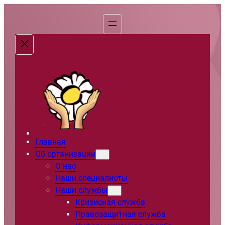
Перейти
к
содержимому
Главная
Об организации
О нас
Наши специалисты
Наши службы
Кризисная служба
Правозащитная служба