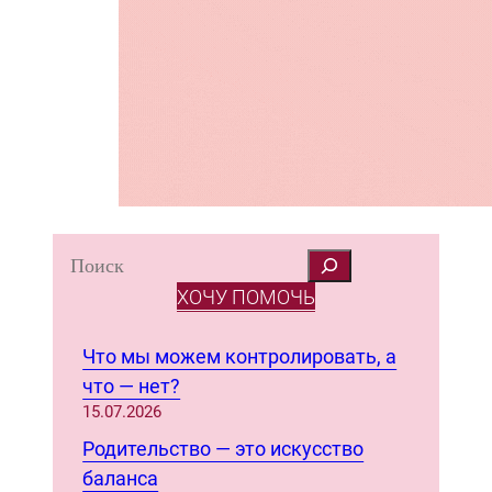
S
e
ХОЧУ ПОМОЧЬ
a
r
Что мы можем контролировать, а
c
что — нет?
h
15.07.2026
Родительство — это искусство
баланса