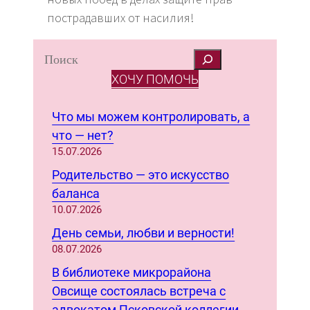
пострадавших от насилия!
S
e
ХОЧУ ПОМОЧЬ
a
r
Что мы можем контролировать, а
c
что — нет?
h
15.07.2026
Родительство — это искусство
баланса
10.07.2026
День семьи, любви и верности!
08.07.2026
В библиотеке микрорайона
Овсище состоялась встреча с
адвокатом Псковской коллегии