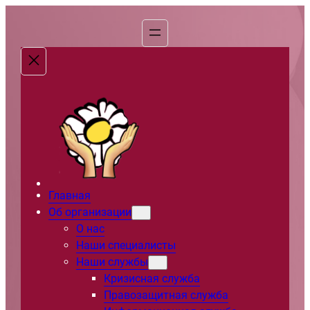
Перейти
к
содержимому
Главная
Об организации
О нас
Наши специалисты
Наши службы
Кризисная служба
Правозащитная служба