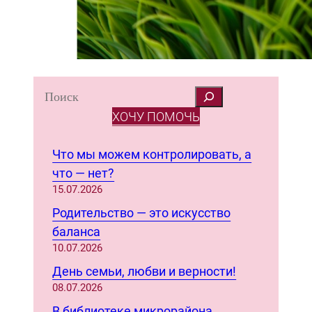
S
e
ХОЧУ ПОМОЧЬ
a
r
Что мы можем контролировать, а
c
что — нет?
h
15.07.2026
Родительство — это искусство
баланса
10.07.2026
День семьи, любви и верности!
08.07.2026
В библиотеке микрорайона