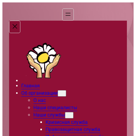
Перейти
к
содержимому
Главная
Об организации
О нас
Наши специалисты
Наши службы
Кризисная служба
Правозащитная служба