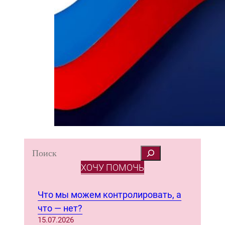
S
e
ХОЧУ ПОМОЧЬ
a
r
Что мы можем контролировать, а
c
что — нет?
h
15.07.2026