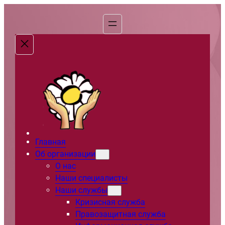
Перейти
к
содержимому
Главная
Об организации
О нас
Наши специалисты
Наши службы
Кризисная служба
Правозащитная служба