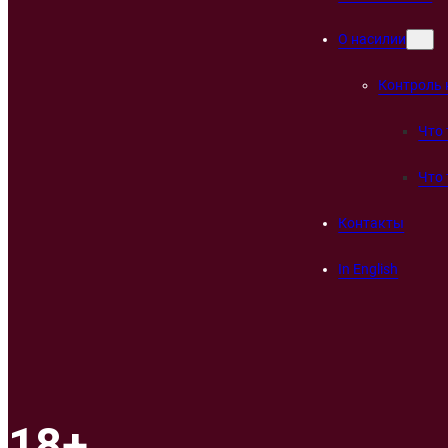
О насилии
Контроль 
Что 
Что 
Контакты
In English
18+