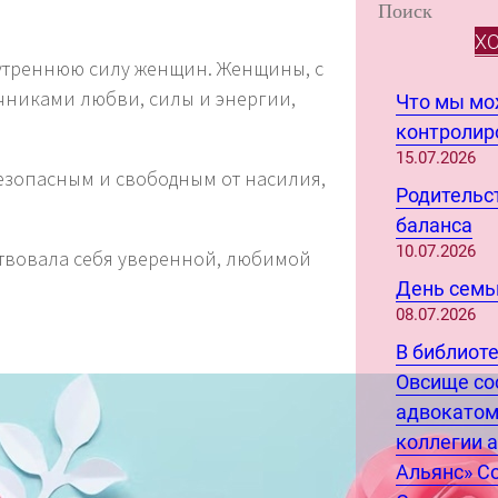
S
e
Х
a
нутреннюю силу женщин. Женщины, с
r
чниками любви, силы и энергии,
Что мы м
c
контролиро
h
15.07.2026
безопасным и свободным от насилия,
Родительст
баланса
10.07.2026
ствовала себя уверенной, любимой
День семьи
08.07.2026
В библиот
Овсище со
адвокатом
коллегии 
Альянс» С