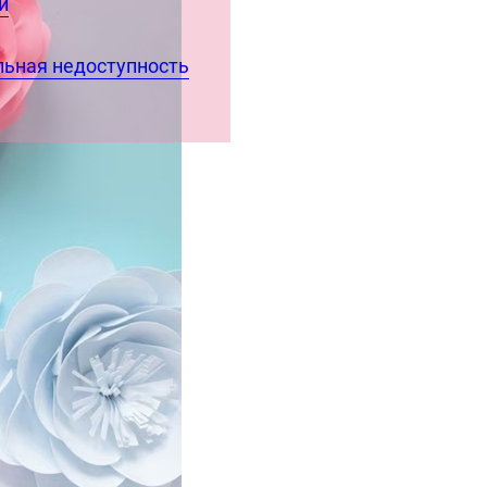
й
ьная недоступность