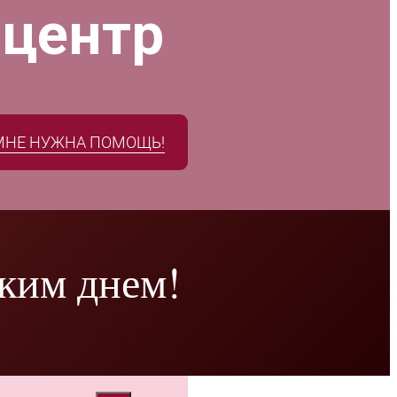
 центр
МНЕ НУЖНА ПОМОЩЬ!
ским днем!