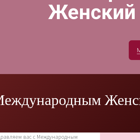
Женский
 Международным Жен
дравляем вас с Международным