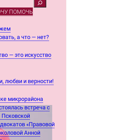
ОЧУ ПОМОЧЬ
ожем
вать, а что — нет?
во — это искусство
, любви и верности!
еке микрорайона
стоялась встреча с
 Псковской
адвокатов «Правовой
околовой Анной