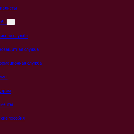
циалисты
жбы
зисная служба
возащитная служба
ормационная служба
омы
дарим
ументы
кие пособия