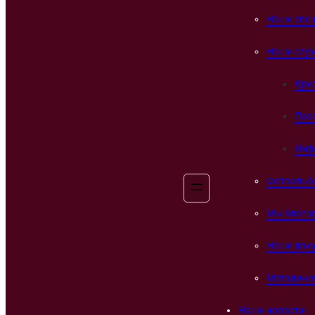
Наши спе
Наши слу
Кри
Пра
Инф
Фотоальб
Мы благо
Наши док
Методичес
Наши новости