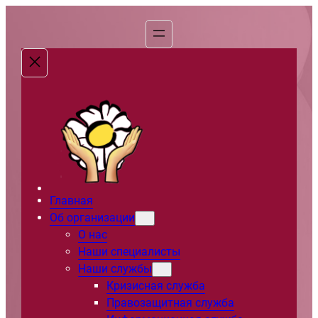
Перейти
к
содержимому
Главная
Об организации
О нас
Наши специалисты
Наши службы
Кризисная служба
Правозащитная служба