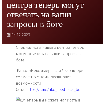
центра теперь могут
отвечать на ваши
запросы в боте
04.12.2023
Специалисты нашего центра теперь
могут отвечать на ваши запросы в
боте
Канал «Некоммерческий характер»
совместно с нами расширяет
возможности
бота:
https://t.me/nko_feedback_bot
Теперь вы можете написать в