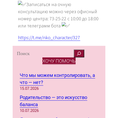
Записаться на очную
консультацию можно через офисный
номер центра: 73-25-22 с 10:00 до 18:00
или телеграмм бота
https://t.me/nko_character/327
S
e
ХОЧУ ПОМОЧЬ
a
r
Что мы можем контролировать, а
c
что — нет?
h
15.07.2026
Родительство — это искусство
баланса
10.07.2026