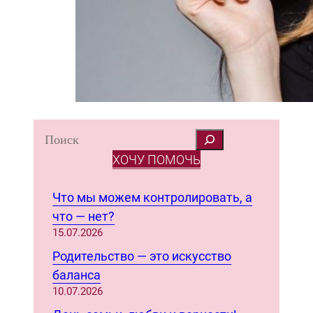
S
e
ХОЧУ ПОМОЧЬ
a
r
Что мы можем контролировать, а
c
что — нет?
h
15.07.2026
Родительство — это искусство
баланса
10.07.2026