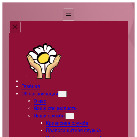
Перейти
к
содержимому
Главная
Об организации
О нас
Наши специалисты
Наши службы
Кризисная служба
Правозащитная служба