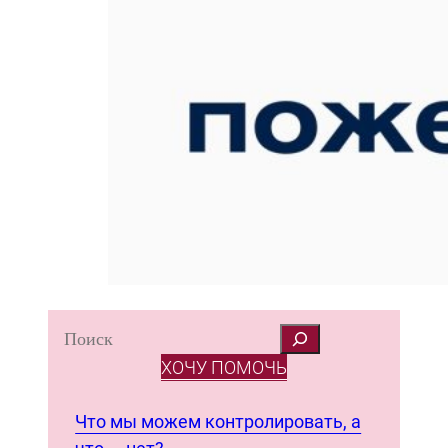
S
e
ХОЧУ ПОМОЧЬ
a
r
Что мы можем контролировать, а
c