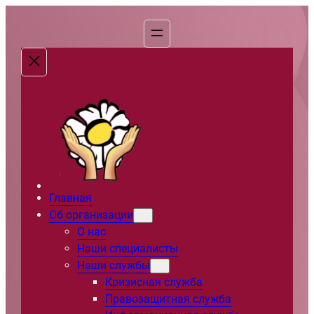
Перейти
к
содержимому
Главная
Об организации
О нас
Наши специалисты
Наши службы
Кризисная служба
Правозащитная служба