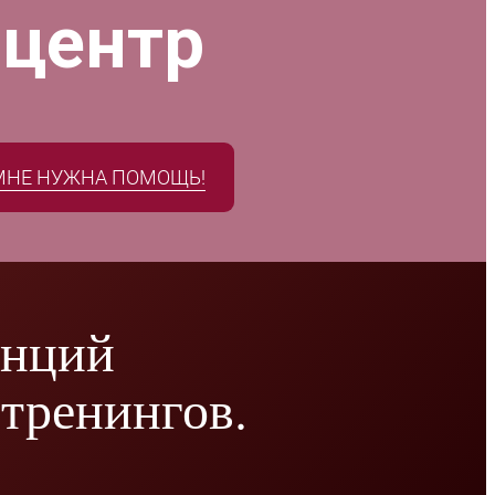
 центр
МНЕ НУЖНА ПОМОЩЬ!
енций
тренингов.