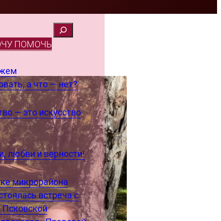
ОЧУ ПОМОЧЬ
ожем
вать, а что — нет?
во — это искусство
, любви и верности!
еке микрорайона
стоялась встреча с
 Псковской