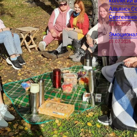
коллегии 
Альянс» С
Сергеевно
08.07.2026
Эмоционал
01.07.2026