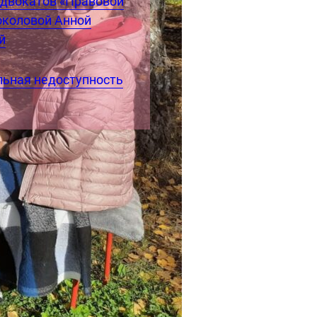
адвокатов «Правовой
околовой Анной
й
ьная недоступность