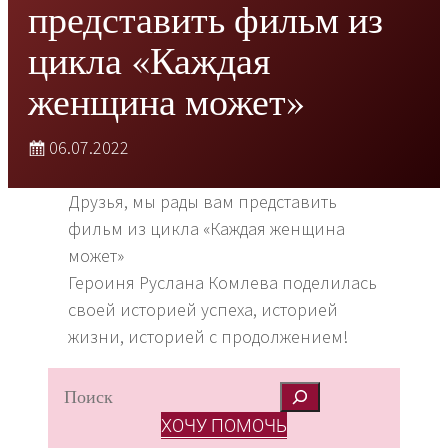
представить фильм из
цикла «Каждая
женщина может»
06.07.2022
Друзья, мы рады вам представить
фильм из цикла «Каждая женщина
может»
Героиня Руслана Комлева поделилась
своей историей успеха, историей
жизни, историей с продолжением!
S
e
ХОЧУ ПОМОЧЬ