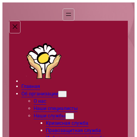
Перейти
к
содержимому
Главная
Об организации
О нас
Наши специалисты
Наши службы
Кризисная служба
Правозащитная служба