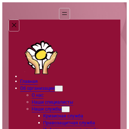
Перейти
к
содержимому
Главная
Об организации
О нас
Наши специалисты
Наши службы
Кризисная служба
Правозащитная служба