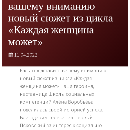
вашему вниманию
новый сюжет из цикла
«Каждая женщина
может»
11.04.2022
Рады представить вашему вниманию
новый сюжет из цикла «Каждая
женщина может» Наша героиня,
наставница Школы социальных
компетенций Алёна Воробьёва
поделилась своей историей успеха.
Благодарим телеканал Первый
Псковский за интерес к социально-