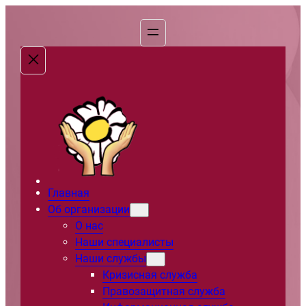
Перейти
к
содержимому
Главная
Об организации
О нас
Наши специалисты
Наши службы
Кризисная служба
Правозащитная служба