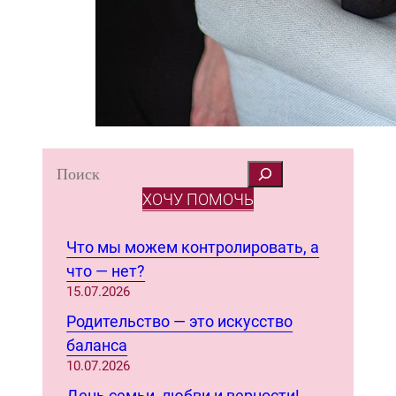
S
e
ХОЧУ ПОМОЧЬ
a
r
Что мы можем контролировать, а
c
что — нет?
h
15.07.2026
Родительство — это искусство
баланса
10.07.2026
День семьи, любви и верности!