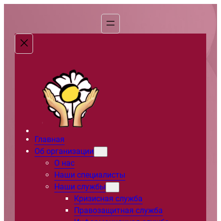
Перейти
к
содержимому
Главная
Об организации
О нас
Наши специалисты
Наши службы
Кризисная служба
Правозащитная служба