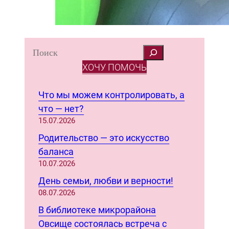
S
e
ХОЧУ ПОМОЧЬ
a
r
Что мы можем контролировать, а
c
что — нет?
h
15.07.2026
Родительство — это искусство
баланса
10.07.2026
День семьи, любви и верности!
08.07.2026
В библиотеке микрорайона
Овсище состоялась встреча с