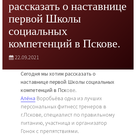
рассказать о наставнице
первой Школы
социальных
компетенций в Пскове.
22.09.2021
Сегодня мы хотим рассказать о
наставнице первой Школы социальных
компетенций в Пск
ове.
Алёна
Воробьёва одна из лучших
персональных фитнесс тренеров в
г.Пскове, специалист по правильному
питанию, участница и организатор
Гонок с препятствиями.