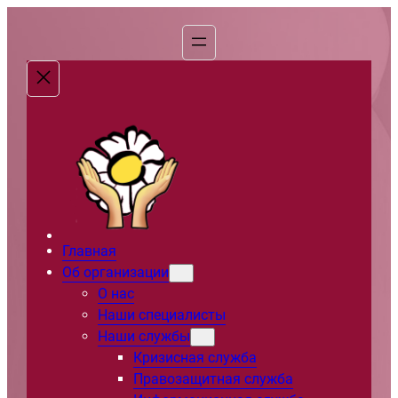
Перейти
к
содержимому
Главная
Об организации
О нас
Наши специалисты
Наши службы
Кризисная служба
Правозащитная служба