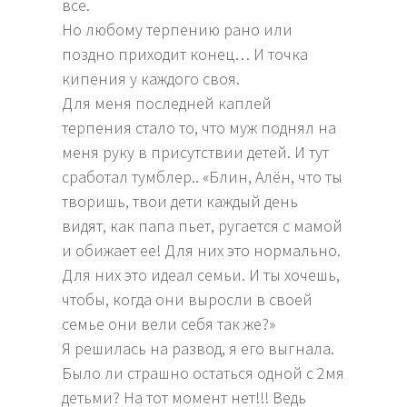
все.
Но любому терпению рано или
поздно приходит конец… И точка
кипения у каждого своя.
Для меня последней каплей
терпения стало то, что муж поднял на
меня руку в присутствии детей. И тут
сработал тумблер.. «Блин, Алён, что ты
творишь, твои дети каждый день
видят, как папа пьет, ругается с мамой
и обижает ее! Для них это нормально.
Для них это идеал семьи. И ты хочешь,
чтобы, когда они выросли в своей
семье они вели себя так же?»
Я решилась на развод, я его выгнала.
Было ли страшно остаться одной с 2мя
детьми? На тот момент нет!!! Ведь