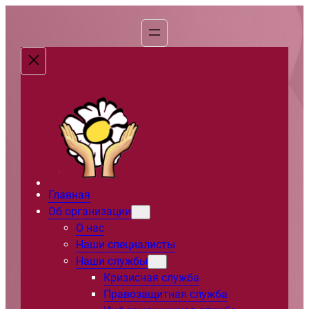
Перейти
к
содержимому
Главная
Об организации
О нас
Наши специалисты
Наши службы
Кризисная служба
Правозащитная служба