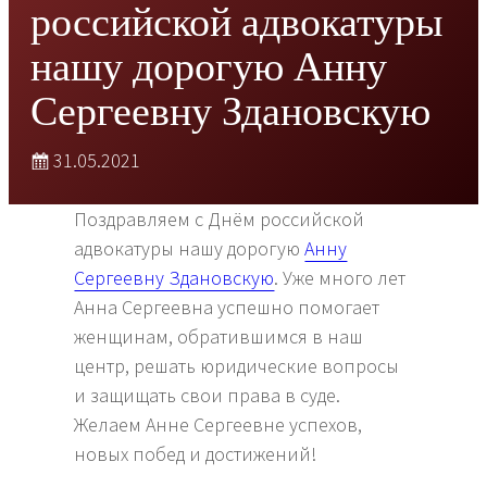
российской адвокатуры
нашу дорогую Анну
Сергеевну Здановскую
31.05.2021
Поздравляем с Днём российской
адвокатуры нашу дорогую
Анну
Сергеевну Здановскую
. Уже много лет
Анна Сергеевна успешно помогает
женщинам, обратившимся в наш
центр, решать юридические вопросы
и защищать свои права в суде.
Желаем Анне Сергеевне успехов,
новых побед и достижений!