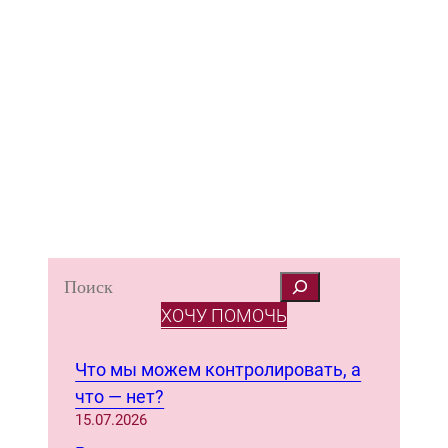
S
e
ХОЧУ ПОМОЧЬ
a
r
Что мы можем контролировать, а
c
что — нет?
h
15.07.2026