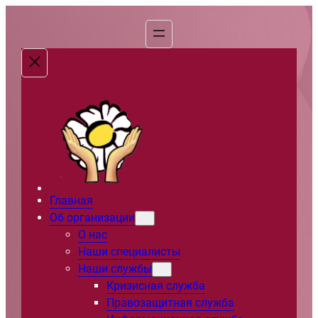
Перейти
к
содержимому
Главная
Об организации
О нас
Наши специалисты
Наши службы
Кризисная служба
Правозащитная служба