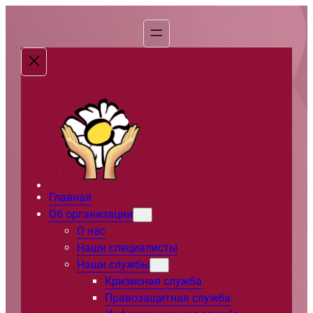
Перейти
к
содержимому
Главная
Об организации
О нас
Наши специалисты
Наши службы
Кризисная служба
Правозащитная служба