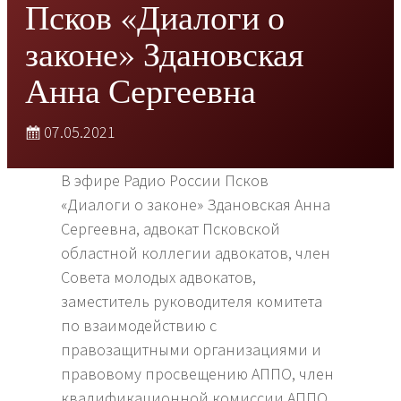
Псков «Диалоги о
законе» Здановская
Анна Сергеевна
07.05.2021
В эфире Радио России Псков
«Диалоги о законе» Здановская Анна
Сергеевна, адвокат Псковской
областной коллегии адвокатов, член
Совета молодых адвокатов,
заместитель руководителя комитета
по взаимодействию с
правозащитными организациями и
правовому просвещению АППО, член
квалификационной комиссии АППО,