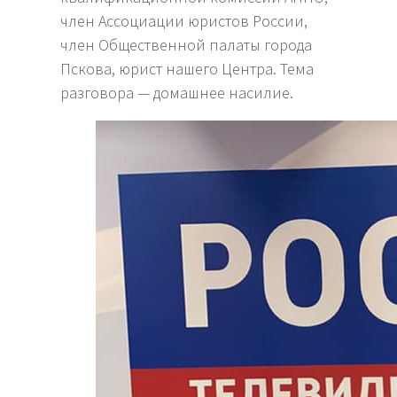
член Ассоциации юристов России,
член Общественной палаты города
Пскова, юрист нашего Центра. Тема
разговора — домашнее насилие.