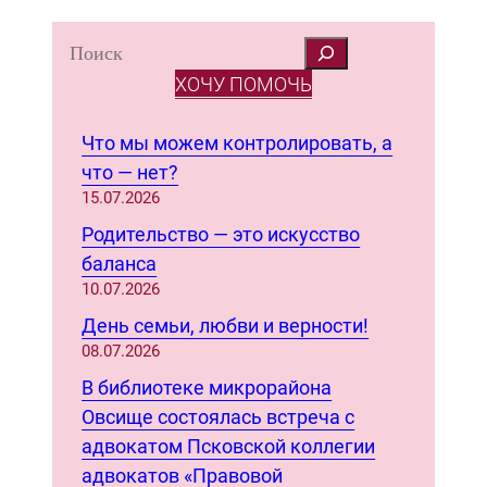
S
e
ХОЧУ ПОМОЧЬ
a
r
Что мы можем контролировать, а
c
что — нет?
h
15.07.2026
Родительство — это искусство
баланса
10.07.2026
День семьи, любви и верности!
08.07.2026
В библиотеке микрорайона
Овсище состоялась встреча с
адвокатом Псковской коллегии
адвокатов «Правовой