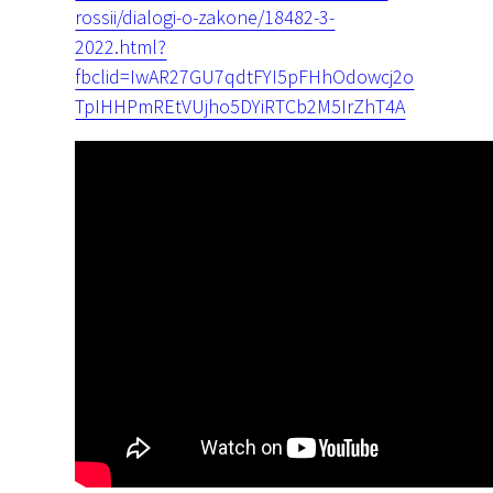
rossii/dialogi-o-zakone/18482-3-
2022.html?
fbclid=IwAR27GU7qdtFYI5pFHhOdowcj2o
TpIHHPmREtVUjho5DYiRTCb2M5IrZhT4A