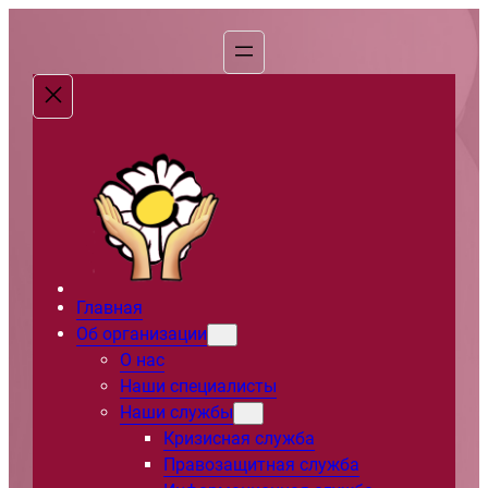
Перейти
к
содержимому
Главная
Об организации
О нас
Наши специалисты
Наши службы
Кризисная служба
Правозащитная служба