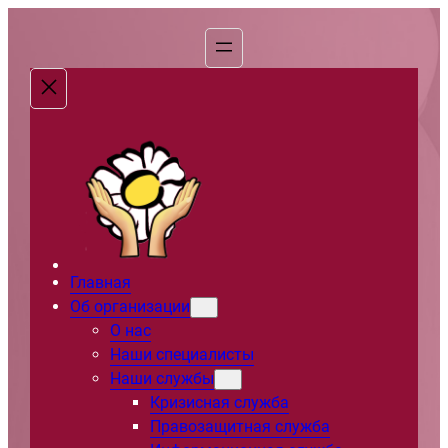
Перейти
к
содержимому
Главная
Об организации
О нас
Наши специалисты
Наши службы
Кризисная служба
Правозащитная служба