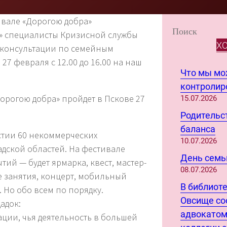
ивале «Дорогою добра»
S
» специалисты Кризисной службы
e
Х
 консультации по семейным
a
7 февраля с 12.00 до 16.00 на наш
r
Что мы м
c
контролиро
h
рогою добра» пройдет в Пскове 27
15.07.2026
Родительст
баланса
стии 60 некоммерческих
10.07.2026
дской областей. На фестивале
День семьи
ий — будет ярмарка, квест, мастер-
08.07.2026
е занятия, концерт, мобильный
В библиот
 Но обо всем по порядку.
Овсище со
адок:
адвокатом
ации, чья деятельность в большей