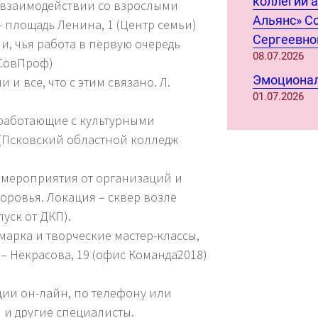
коллегии 
 взаимодействии со взрослыми
Альянс» С
– площадь Ленина, 1 (Центр семьи)
Сергеевно
ии, чья работа в первую очередь
08.07.2026
лСовПроф)
Эмоционал
 и все, что с этим связано. Л.
01.07.2026
 работающие с культурными
2 (Псковский областной колледж
е мероприятия от организаций и
оровья. Локация – сквер возле
уск от ДКП).
марка и творческие мастер-классы,
 – Некрасова, 19 (офис Команда2018)
ции он-лайн, по телефону или
 и другие специалисты.