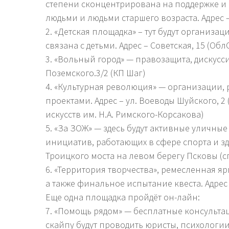
степени сконцентрирована на поддержке и
людьми и людьми старшего возраста. Адрес 
2. «Детская площадка» – тут будут организац
связана с детьми. Адрес – Советская, 15 (Об
3. «Вольный город» — правозащита, дискуссии
Поземского.3/2 (КП Шаг)
4. «Культурная революция» — организации,
проектами. Адрес – ул. Воеводы Шуйского, 
искусств им. Н.А. Римского-Корсакова)
5. «За ЗОЖ» — здесь будут активные уличны
инициатив, работающих в сфере спорта и зд
Троицкого моста на левом берегу Псковы (сп
6. «Территория творчества», ремесленная яр
а также финальное испытание квеста. Адрес
Еще одна площадка пройдёт он-лайн:
7. «Помощь рядом» — бесплатные консульта
скайпу будут проводить юристы, психологии