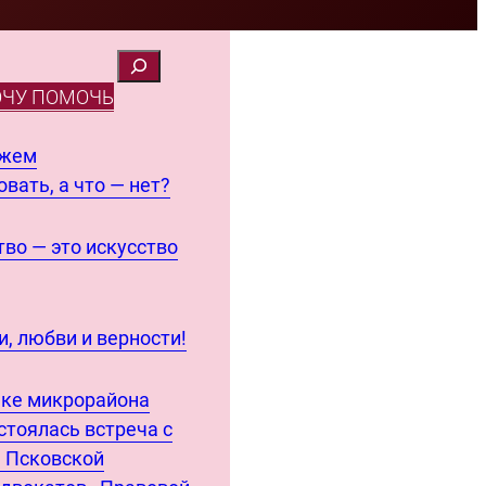
ОЧУ ПОМОЧЬ
ожем
вать, а что — нет?
во — это искусство
, любви и верности!
еке микрорайона
стоялась встреча с
 Псковской