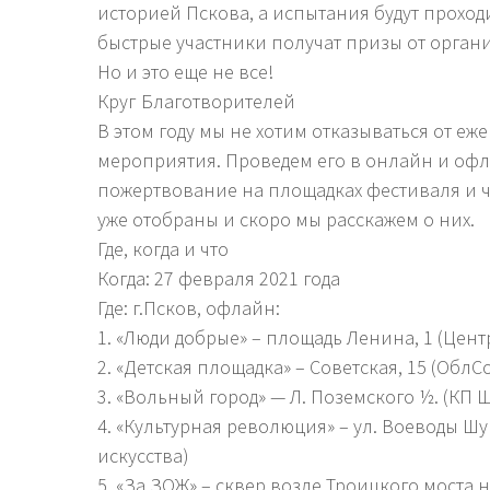
историей Пскова, а испытания будут проход
быстрые участники получат призы от орган
Но и это еще не все!
Круг Благотворителей
В этом году мы не хотим отказываться от е
мероприятия. Проведем его в онлайн и офл
пожертвование на площадках фестиваля и ч
уже отобраны и скоро мы расскажем о них.
Где, когда и что
Когда: 27 февраля 2021 года
Где: г.Псков, офлайн:
1. «Люди добрые» – площадь Ленина, 1 (Цент
2. «Детская площадка» – Советская, 15 (Обл
3. «Вольный город» — Л. Поземского ½. (КП 
4. «Культурная революция» – ул. Воеводы Шу
искусства)
5. «За ЗОЖ» – сквер возле Троицкого моста 