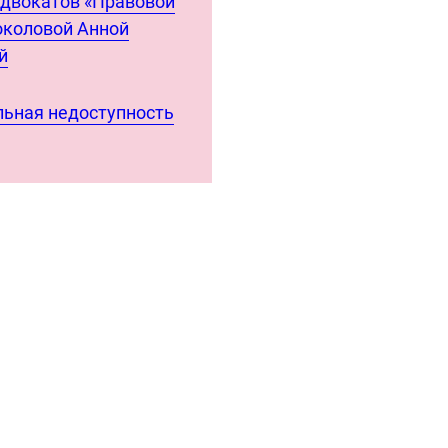
адвокатов «Правовой
околовой Анной
й
ьная недоступность