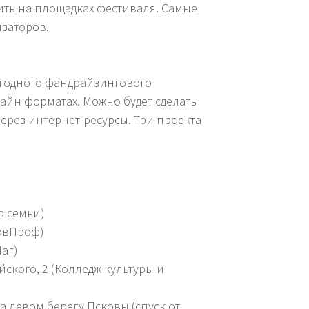
ить на площадках фестиваля. Самые
изаторов.
жегодного фандрайзингового
айн форматах. Можно будет сделать
ерез интернет-ресурсы. Три проекта
р семьи)
СовПроф)
Шаг)
йского, 2 (Колледж культуры и
на левом берегу Псковы (спуск от