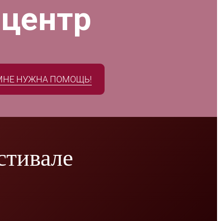
 центр
МНЕ НУЖНА ПОМОЩЬ!
стивале