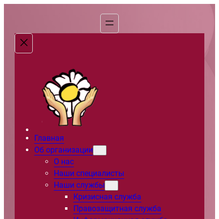
Перейти
к
содержимому
Главная
Об организации
О нас
Наши специалисты
Наши службы
Кризисная служба
Правозащитная служба