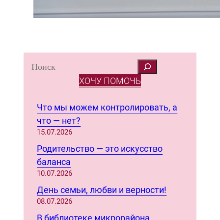
S
e
ХОЧУ ПОМОЧЬ
a
r
Что мы можем контролировать, а
c
что — нет?
h
15.07.2026
Родительство — это искусство
баланса
10.07.2026
День семьи, любви и верности!
08.07.2026
В библиотеке микрорайона