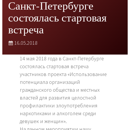
Санкт-Петербурге
состоялась стартовая
встреча
16.05.2018
14 мая 2018 года в Санкт-Петербурге
состоялась стартовая встреча
участников проекта «Использование
потенциала организаций
гражданского общества и местных
властей для развития целостной
профилактики злоупотребления
наркотиками и алкоголем среди
девушек и женщин».
На данном мероприятии нашу