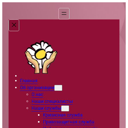
Перейти
к
содержимому
Главная
Об организации
О нас
Наши специалисты
Наши службы
Кризисная служба
Правозащитная служба