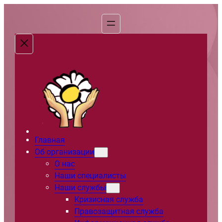
Перейти
к
содержимому
Главная
Об организации
О нас
Наши специалисты
Наши службы
Кризисная служба
Правозащитная служба