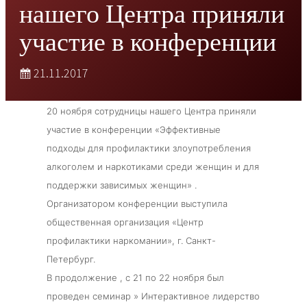
нашего Центра приняли
участие в конференции
21.11.2017
20 ноября сотрудницы нашего Центра приняли
участие в конференции «Эффективные
подходы для профилактики злоупотребления
алкоголем и наркотиками среди женщин и для
поддержки зависимых женщин» .
Организатором конференции выступила
общественная организация «Центр
профилактики наркомании», г. Санкт-
Петербург.
В продолжение , с 21 по 22 ноября был
проведен семинар » Интерактивное лидерство