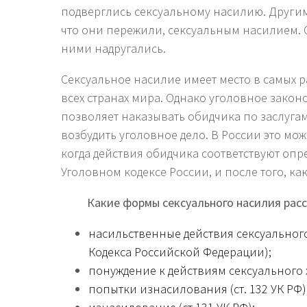
подверглись сексуальному насилию. Другим
что они пережили, сексуальным насилием. О
ними надругались.
Сексуальное насилие имеет место в самых р
всех странах мира. Однако уголовное закон
позволяет наказывать обидчика по заслугам
возбудить уголовное дело. В России это можн
когда действия обидчика соответствуют оп
Уголовном кодексе России, и после того, ка
Какие формы сексуального насилия рас
насильственные действия сексуального 
Кодекса Российской Федерации);
понуждение к действиям сексуального ха
попытки изнасилования (ст. 132 УК РФ)