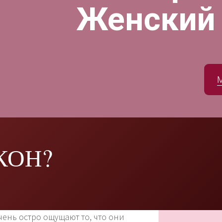
Женский
КОН?
нь остро ощущают то, что они