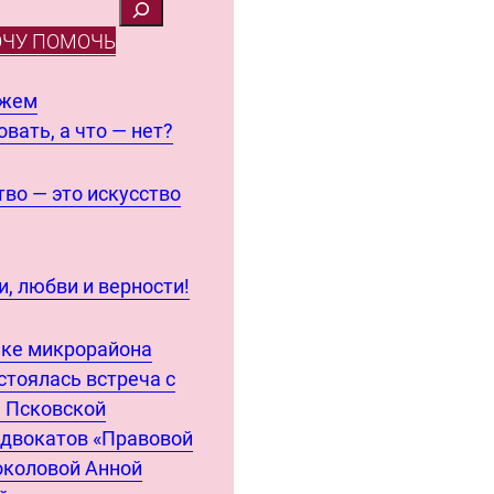
ОЧУ ПОМОЧЬ
ожем
вать, а что — нет?
во — это искусство
, любви и верности!
еке микрорайона
стоялась встреча с
 Псковской
адвокатов «Правовой
околовой Анной