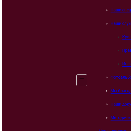
Наши спе
Наши слу
Кри
Пра
Инф
Фотоальб
Мы благо
Наши док
Методичес
Наши новости