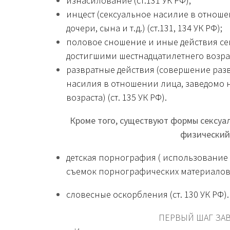
изнасилование (ст.131 УК РФ);
инцест (сексуальное насилие в отношен
дочери, сына и т.д.) (ст.131, 134 УК РФ);
половое сношение и иные действия сек
достигшими шестнадцатилетнего возраст
развратные действия (совершение раз
насилия в отношении лица, заведомо 
возраста) (ст. 135 УК РФ).
Кроме того, существуют формы сексуа
физический
детская порнография ( использование 
съемок порнографических материалов) 
словесные оскорбления (ст. 130 УК РФ).
ПЕРВЫЙ ШАГ ЗАВ