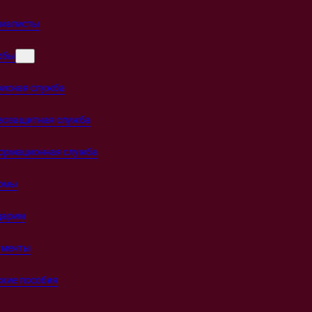
циалисты
жбы
зисная служба
возащитная служба
ормационная служба
омы
дарим
ументы
кие пособия