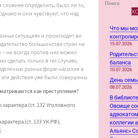
S
 сложнее определить, было ли то,
e
Х
днако и они чувствуют, что над
a
r
Что мы м
c
азных ситуациях и происходит во
контролиро
h
одательство большинства стран не
15.07.2026
 – не всегда против них можно
Родительст
о сделать только в тех случаях,
баланса
ределению разных форм насилия в
10.07.2026
к эти действия уже были совершены.
День семьи
08.07.2026
сматриваются как преступления?
В библиот
характера (ст. 132 Уголовного
Овсище со
адвокатом
рактера (ст. 133 УК РФ);
коллегии 
;
Альянс» С