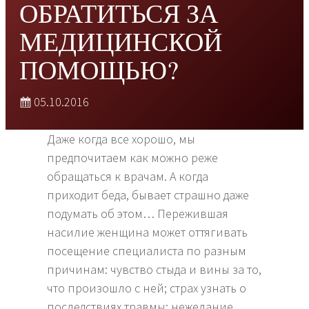
ОБРАТИТЬСЯ ЗА
МЕДИЦИНСКОЙ
ПОМОЩЬЮ?
05.10.2016
Даже когда все хорошо, мы
предпочитаем как можно реже
обращаться к врачам. А когда
приходит беда, бывает страшно даже
подумать об этом…
Пережившая
насилие женщина может оттягивать
посещение специалиста по разным
причинам: чувство стыда и вины за то,
что произошло с ней; страх узнать о
последствиях травмы; нежелание