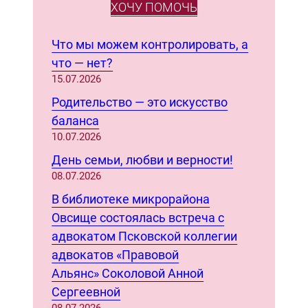
e
ХОЧУ ПОМОЧЬ
a
r
Что мы можем контролировать, а
c
что — нет?
h
15.07.2026
Родительство — это искусство
баланса
10.07.2026
День семьи, любви и верности!
08.07.2026
В библиотеке микрорайона
Овсище состоялась встреча с
адвокатом Псковской коллегии
адвокатов «Правовой
Альянс» Соколовой Анной
Сергеевной
08.07.2026