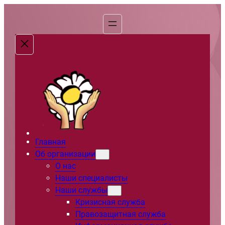
Перейти
к
содержимому
Главная
Об организации
О нас
Наши специалисты
Наши службы
Кризисная служба
Правозащитная служба