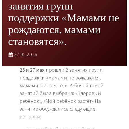
занятия групп
поддержки «Мамами не
рождаются, мамами
становятся».
27.05.2016
25 и 27 мая
прошли 2 занятия групп
поддержки «Мамами не рождаются,
мамами становятся». Рабочей темой
занятий была выбрана: «Здоровый
ребёнок», «Мой ребёнок растёт» На
занятие обсуждались следующие
вопросы: