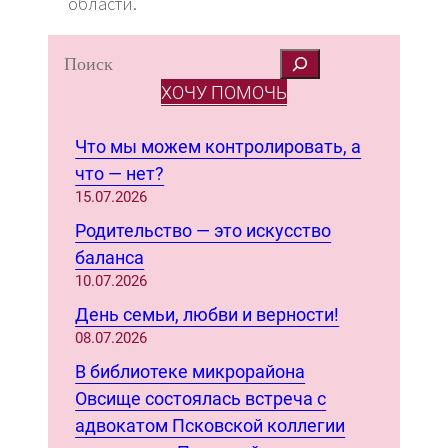
области.
S
e
ХОЧУ ПОМОЧЬ
a
r
Что мы можем контролировать, а
c
что — нет?
h
15.07.2026
Родительство — это искусство
баланса
10.07.2026
День семьи, любви и верности!
08.07.2026
В библиотеке микрорайона
Овсище состоялась встреча с
адвокатом Псковской коллегии