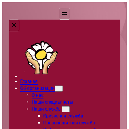
Перейти
к
содержимому
Главная
Об организации
О нас
Наши специалисты
Наши службы
Кризисная служба
Правозащитная служба