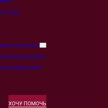
ументы
кие пособия
над собственной жизнью
такое сексуальное насилие?
такое домашнее насилие?
ХОЧУ ПОМОЧЬ