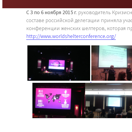
С 3 по 6 ноября 2015 г.
руководитель Кризисн
составе российской делегации приняла уча
конференции женских шелтеров, которая пр
http://www.worldshelterconference.org/