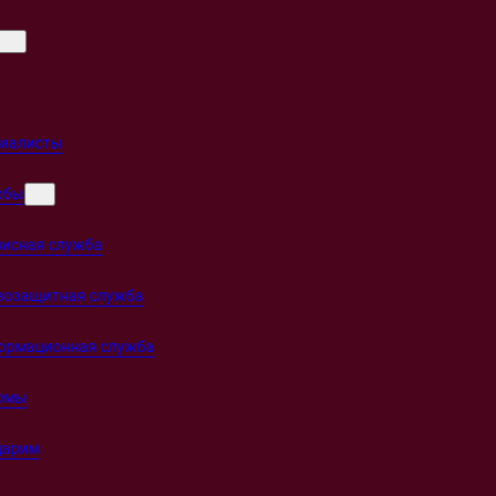
циалисты
жбы
зисная служба
возащитная служба
ормационная служба
омы
дарим