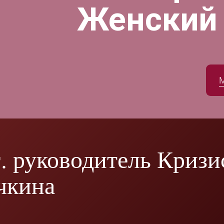
Женский
г. руководитель Криз
чкина