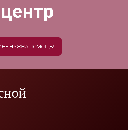
 центр
МНЕ НУЖНА ПОМОЩЬ!
исной