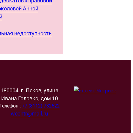
адвокатов «Правовой
околовой Анной
й
ьная недоступность
180004, г. Псков, улица
Ивана Головко, дом 10
Телефон :
+7 (8112) 732522
wcentr@mail.ru