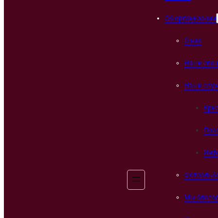
Об организации
О нас
Наши спе
Наши слу
Кри
Пра
Инф
Фотоальб
Мы благо