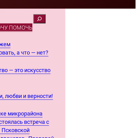
ОЧУ ПОМОЧЬ
ожем
вать, а что — нет?
во — это искусство
, любви и верности!
еке микрорайона
стоялась встреча с
 Псковской