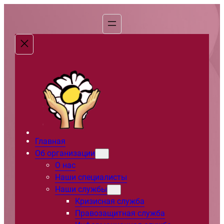
Перейти
к
содержимому
Главная
Об организации
О нас
Наши специалисты
Наши службы
Кризисная служба
Правозащитная служба