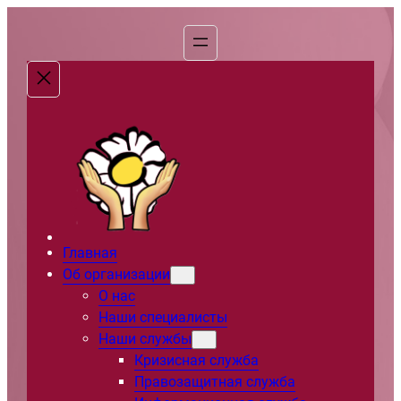
Перейти
к
содержимому
Главная
Об организации
О нас
Наши специалисты
Наши службы
Кризисная служба
Правозащитная служба