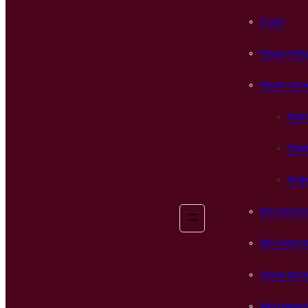
О нас
Наши спе
Наши слу
Кри
Пра
Инф
Фотоальб
Мы благо
Наши док
Методичес