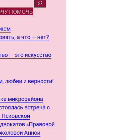
ОЧУ ПОМОЧЬ
ожем
вать, а что — нет?
во — это искусство
, любви и верности!
еке микрорайона
стоялась встреча с
 Псковской
адвокатов «Правовой
околовой Анной