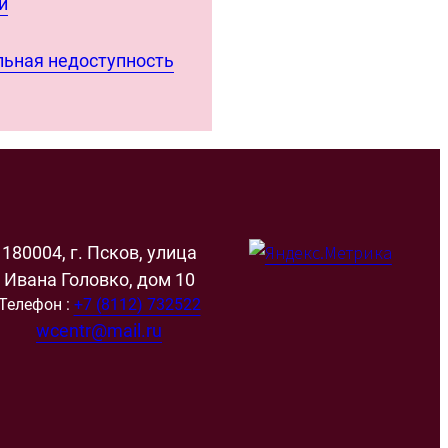
й
ьная недоступность
180004, г. Псков, улица
Ивана Головко, дом 10
Телефон :
+7 (8112) 732522
wcentr@mail.ru