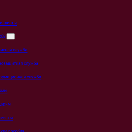
циалисты
жбы
зисная служба
возащитная служба
ормационная служба
омы
дарим
ументы
кие пособия