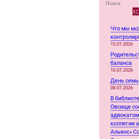
S
e
Х
a
r
Что мы м
c
контролиро
h
15.07.2026
Родительст
баланса
10.07.2026
День семьи
08.07.2026
В библиот
Овсище со
адвокатом
коллегии 
Альянс» С