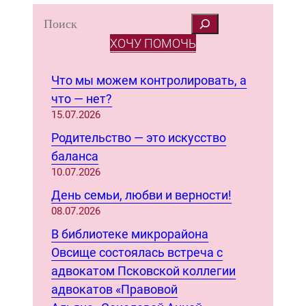
S
e
ХОЧУ ПОМОЧЬ
a
r
Что мы можем контролировать, а
c
что — нет?
h
15.07.2026
Родительство — это искусство
баланса
10.07.2026
День семьи, любви и верности!
08.07.2026
В библиотеке микрорайона
Овсище состоялась встреча с
адвокатом Псковской коллегии
адвокатов «Правовой