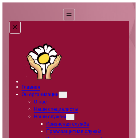
Перейти
к
содержимому
Главная
Об организации
О нас
Наши специалисты
Наши службы
Кризисная служба
Правозащитная служба