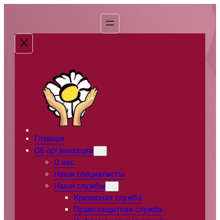
Перейти
к
содержимому
Главная
Об организации
О нас
Наши специалисты
Наши службы
Кризисная служба
Правозащитная служба