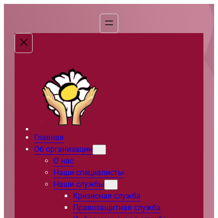
Перейти
к
содержимому
Главная
Об организации
О нас
Наши специалисты
Наши службы
Кризисная служба
Правозащитная служба