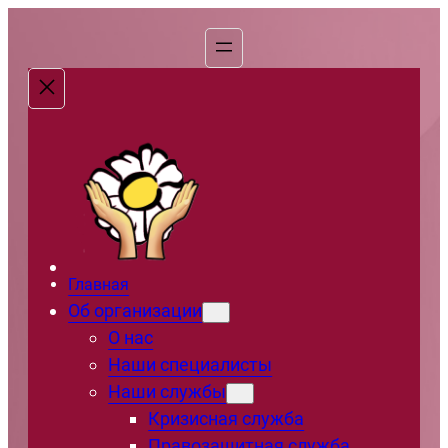
Перейти
к
содержимому
Главная
Об организации
О нас
Наши специалисты
Наши службы
Кризисная служба
Правозащитная служба