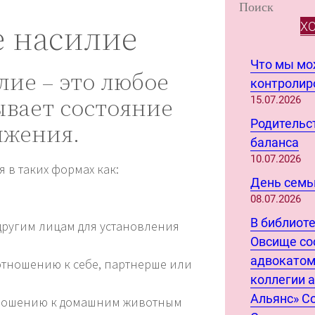
S
е насилие
e
Х
a
r
Что мы м
лие – это любое
c
контролиро
ывает состояние
h
15.07.2026
Родительст
яжения.
баланса
10.07.2026
 в таких формах как:
День семьи
08.07.2026
В библиот
другим лицам для установления
Овсище со
адвокатом
отношению к себе, партнерше или
коллегии 
Альянс» С
тношению к домашним животным