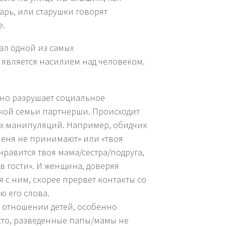
дарь, или старушки говорят
е.
тал одной из самых
 является насилием над человеком.
нно разрушает социальное
ской семьи партнерши. Происходит
ных манипуляций. Например, обидчик
меня не принимают» или «твоя
нравится твоя мама/сестра/подруга,
 в гости». И женщина, доверяя
 с ним, скорее прервет контакты со
 его слова.
в отношении детей, особенно
сто, разведенные папы/мамы не