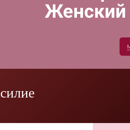
Женский
асилие