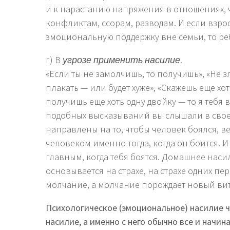
и к нарастанию напряжения в отношениях, ч
конфликтам, ссорам, разводам. И если взр
эмоциональную поддержку вне семьи, то реб
г) В
угрозе применить насилие
.
«Если ты не замолчишь, то получишь», «Не з
плакать — или будет хуже», «Скажешь еще хот
получишь еще хоть одну двойку — то я тебя
подобных высказываний вы слышали в свое
направлены на то, чтобы человек боялся, ве
человеком именно тогда, когда он боится. И
главным, когда тебя боятся. Домашнее насил
основывается на страхе, на страхе одних пе
молчание, а молчание порождает новый вит
Психологическое (эмоциональное) насилие ч
насилие, а именно с него обычно все и начина