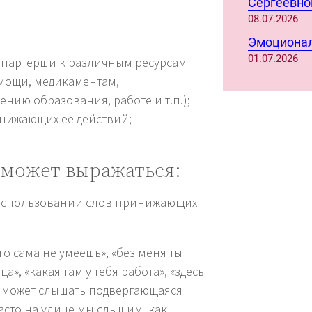
Сергеевно
08.07.2026
Эмоционал
01.07.2026
 партерши к различным ресурсам
мощи, медикаментам,
нию образования, работе и т.п.);
нижающих ее действий;
 может выражаться:
использовании слов принижающих
его сама не умеешь», «без меня ты
», «какая там у тебя работа», «здесь
я может слышать подвергающаяся
сто на улице мы слышим, как