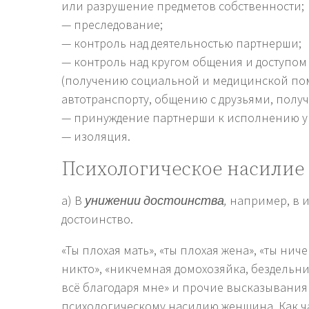
или разрушение предметов собственности;
— преследование;
— контроль над деятельностью партнерши;
— контроль над кругом общения и доступом
(получению социальной и медицинской по
автотранспорту, общению с друзьями, получе
— принуждение партнерши к исполнению у
— изоляция.
Психологическое насилие
а) В
унижении достоинства,
например, в 
достоинство.
«Ты плохая мать», «ты плохая жена», «ты нич
никто», «никчемная домохозяйка, бездельница
всё благодаря мне» и прочие высказывани
психологическому насилию женщина. Как ча