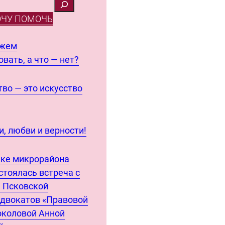
ОЧУ ПОМОЧЬ
ожем
вать, а что — нет?
во — это искусство
, любви и верности!
еке микрорайона
стоялась встреча с
 Псковской
адвокатов «Правовой
околовой Анной