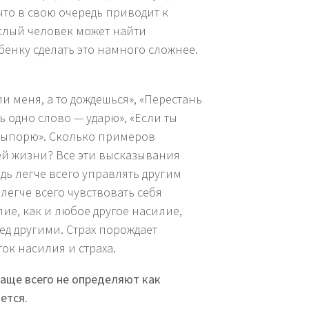
то в свою очередь приводит к
ослый человек может найти
енку сделать это намного сложнее.
ли меня, а то дождешься», «Перестань
ь одно слово — ударю», «Если ты
 выпорю». Сколько примеров
й жизни? Все эти высказывания
дь легче всего управлять другим
 легче всего чувствовать себя
ие, как и любое другое насилие,
ред другими. Страх порождает
ок насилия и страха.
аще всего не определяют как
ется.