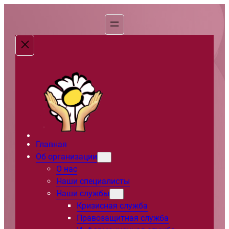
Перейти
к
содержимому
Главная
Об организации
О нас
Наши специалисты
Наши службы
Кризисная служба
Правозащитная служба