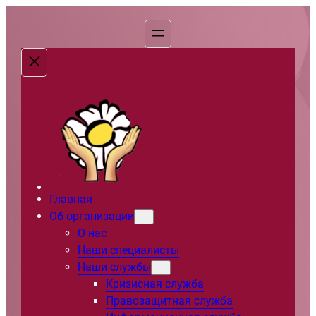
Перейти
к
содержимому
Главная
Об организации
О нас
Наши специалисты
Наши службы
Кризисная служба
Правозащитная служба