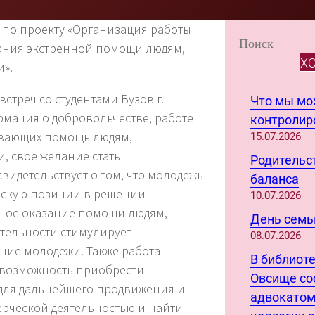
 по проекту «Организация работы
S
зания экстренной помощи людям,
e
Х
и».
a
r
треч со студентами Вузов г.
Что мы м
c
рмация о добровольчестве, работе
контролиро
h
ывающих помощь людям,
15.07.2026
, свое желание стать
Родительст
видетельствует о том, что молодежь
баланса
нскую позиции в решении
10.07.2026
тное оказание помощи людям,
День семьи
ятельности стимулирует
08.07.2026
ние молодежи. Также работа
В библиот
 возможность приобрести
Овсище со
для дальнейшего продвижения и
адвокатом
ерческой деятельностью и найти