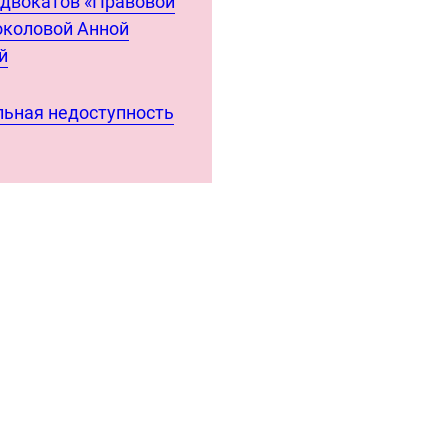
адвокатов «Правовой
околовой Анной
й
ьная недоступность