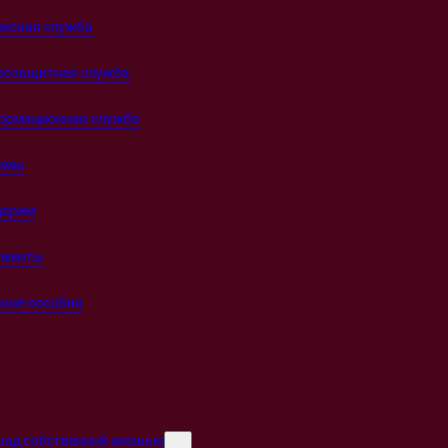
зисная служба
возащитная служба
ормационная служба
омы
дарим
ументы
кие пособия
над собственной жизнью