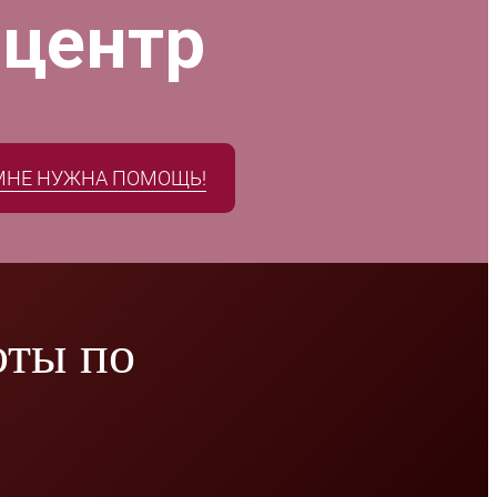
 центр
МНЕ НУЖНА ПОМОЩЬ!
оты по