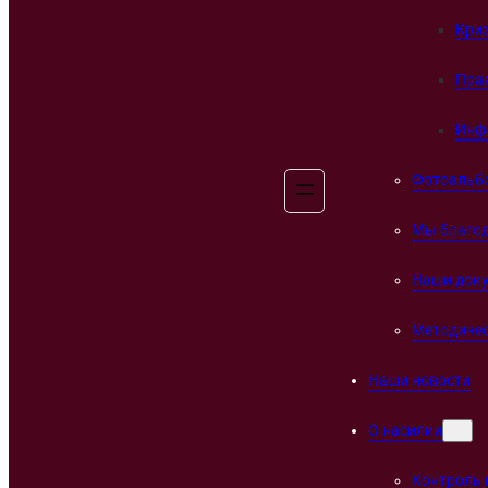
Кри
Пра
Инф
Фотоальб
Мы благо
Наши док
Методичес
Наши новости
О насилии
Контроль 