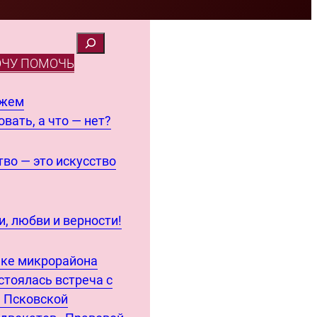
ОЧУ ПОМОЧЬ
ожем
вать, а что — нет?
во — это искусство
, любви и верности!
еке микрорайона
стоялась встреча с
 Псковской