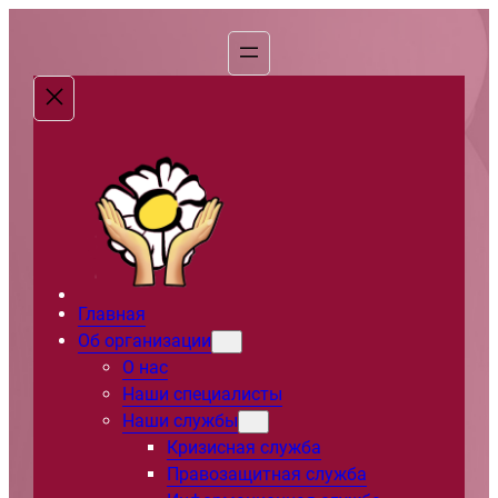
Перейти
к
содержимому
Главная
Об организации
О нас
Наши специалисты
Наши службы
Кризисная служба
Правозащитная служба