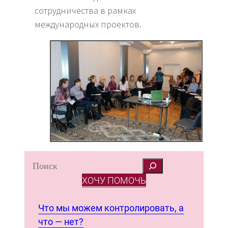
сотрудничества в рамках
международных проектов.
S
e
ХОЧУ ПОМОЧЬ
a
r
Что мы можем контролировать, а
c
что — нет?