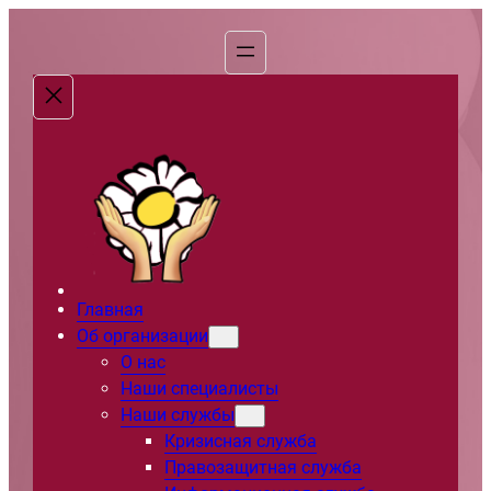
Перейти
к
содержимому
Главная
Об организации
О нас
Наши специалисты
Наши службы
Кризисная служба
Правозащитная служба